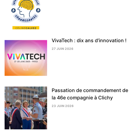
24
JUILLET
2026
VivaTech : dix ans d’innovation !
27 JUIN 2026
3
AOÛT
2026
Passation de commandement de
la 46e compagnie à Clichy
23 JUIN 2026
3
AOÛT
2026