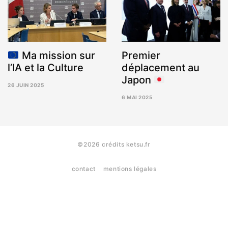
Ma mission sur
Premier
l’IA et la Culture
déplacement au
Japon
26 JUIN 2025
3
6 MAI 2025
NOVEMBRE
9
2025
MAI
2025
©2026 crédits ketsu.fr
contact
mentions légales