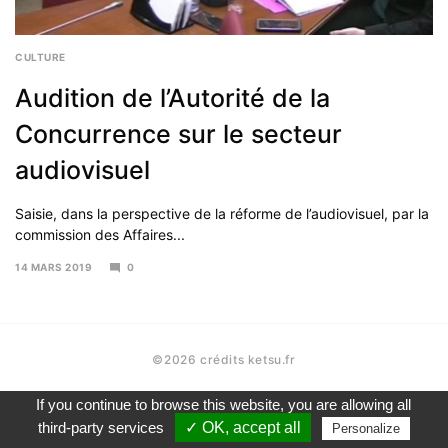
CULTURE
Audition de l’Autorité de la
Concurrence sur le secteur
audiovisuel
Saisie, dans la perspective de la réforme de l’audiovisuel, par la
commission des Affaires...
14 MARS 2019
0
13
MARS
2019
©2026 crédits ketsu.fr
If you continue to browse this website, you are allowing all
contact
mentions légales
third-party services
✓ OK, accept all
Personalize