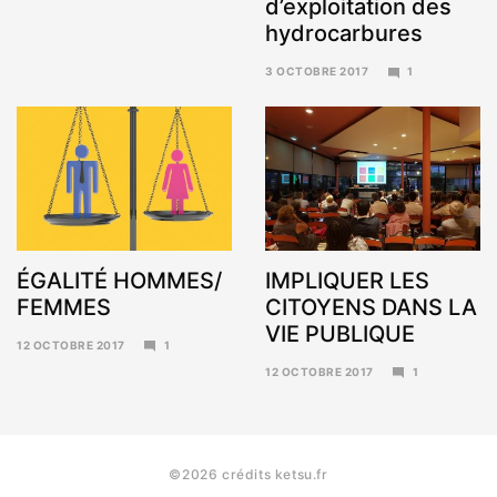
d’exploitation des
hydrocarbures
3 OCTOBRE 2017
1
6
NOVEMBRE
2017
ÉGALITÉ HOMMES/
IMPLIQUER LES
FEMMES
CITOYENS DANS LA
VIE PUBLIQUE
12 OCTOBRE 2017
1
6
12 OCTOBRE 2017
1
NOVEMBRE
6
2017
NOVEMBRE
2017
©2026 crédits ketsu.fr