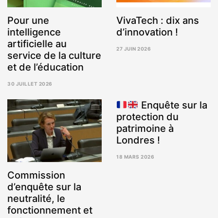
Pour une
VivaTech : dix ans
intelligence
d’innovation !
artificielle au
27 JUIN 2026
service de la culture
3
AOÛT
et de l’éducation
2026
30 JUILLET 2026
5
AOÛT
Enquête sur la
2026
protection du
patrimoine à
Londres !
18 MARS 2026
Commission
d’enquête sur la
neutralité, le
fonctionnement et