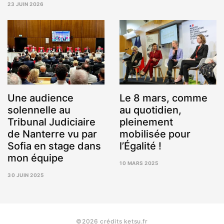
23 JUIN 2026
JANVIER
3
2026
AOÛT
2026
Une audience
Le 8 mars, comme
solennelle au
au quotidien,
Tribunal Judiciaire
pleinement
de Nanterre vu par
mobilisée pour
Sofia en stage dans
l’Égalité !
mon équipe
10 MARS 2025
2
30 JUIN 2025
AVRIL
9
2025
JUILLET
2025
©2026 crédits ketsu.fr