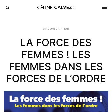
éline Calvez, députée de la 5ème circonscription des Hauts-de-Seine et Clichy-Levallois
CIRCONSCRIPTION
LA FORCE DES
FEMMES ! LES
FEMMES DANS LES
FORCES DE L’ORDRE
Sh
th
po