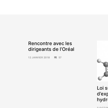
Rencontre avec les
dirigeants de l’Oréal
12 JANVIER 2018
57
15
JANVIER
2018
Loi s
d’ex
hydr
3 OCTO