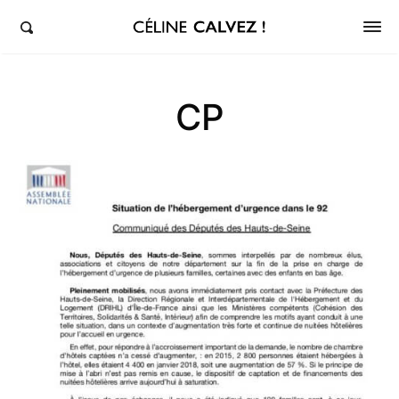
éline Calvez, députée de la 5ème circonscription des Hauts-de-Seine et Clichy-Levallois
CP