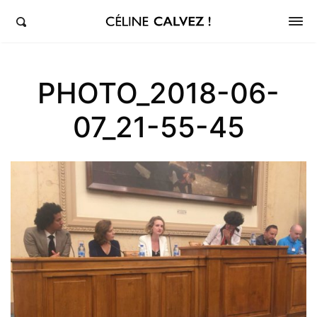
éline Calvez, députée de la 5ème circonscription des Hauts-de-Seine et Clichy-Levallois
PHOTO_2018-06-
07_21-55-45