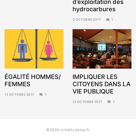
d’exploitation des
hydrocarbures
3 OCTOBRE 2017
1
6
NOVEMBRE
2017
ÉGALITÉ HOMMES/
IMPLIQUER LES
FEMMES
CITOYENS DANS LA
VIE PUBLIQUE
12 OCTOBRE 2017
1
6
12 OCTOBRE 2017
1
NOVEMBRE
6
2017
NOVEMBRE
2017
©2026 crédits ketsu.fr