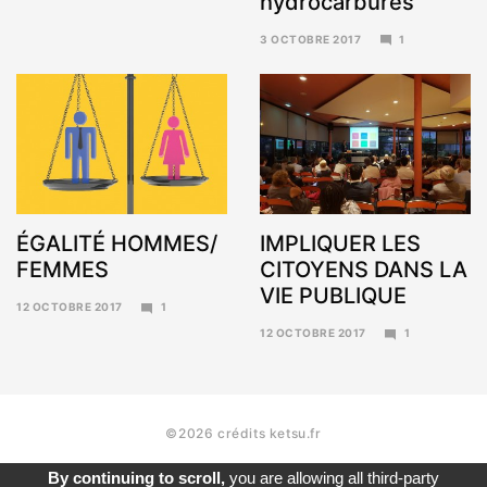
hydrocarbures
3 OCTOBRE 2017
1
6
NOVEMBRE
2017
ÉGALITÉ HOMMES/
IMPLIQUER LES
FEMMES
CITOYENS DANS LA
VIE PUBLIQUE
12 OCTOBRE 2017
1
6
12 OCTOBRE 2017
1
NOVEMBRE
6
2017
NOVEMBRE
2017
©2026 crédits ketsu.fr
By continuing to scroll,
you are allowing all third-party
contact
mentions légales