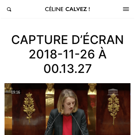
éline Calvez, députée de la 5ème circonscription des Hauts-de-Seine et Clichy-Levallois
CAPTURE D’ÉCRAN
2018-11-26 À
00.13.27