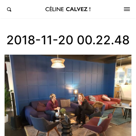
éline Calvez, députée de la 5ème circonscription des Hauts-de-Seine et Clichy-Levallois
2018-11-20 00.22.48