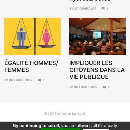
3 OCTOBRE 2017
1
6
NOVEMBRE
2017
ÉGALITÉ HOMMES/
IMPLIQUER LES
FEMMES
CITOYENS DANS LA
VIE PUBLIQUE
12 OCTOBRE 2017
1
6
12 OCTOBRE 2017
1
NOVEMBRE
6
2017
NOVEMBRE
2017
©2026 crédits ketsu.fr
By continuing to scroll,
you are allowing all third-party
contact
mentions légales