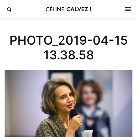
éline Calvez, députée de la 5ème circonscription des Hauts-de-Seine et Clichy-Levallois
PHOTO_2019-04-15
13.38.58