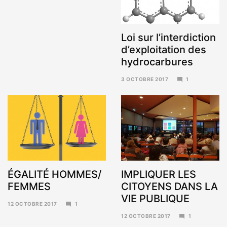
15
JANVIER
2018
Loi sur l’interdiction
d’exploitation des
hydrocarbures
3 OCTOBRE 2017
1
6
NOVEMBRE
2017
ÉGALITÉ HOMMES/
IMPLIQUER LES
FEMMES
CITOYENS DANS LA
VIE PUBLIQUE
12 OCTOBRE 2017
1
6
12 OCTOBRE 2017
1
NOVEMBRE
6
2017