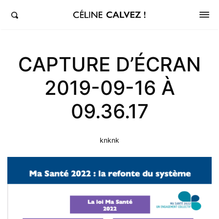
éline Calvez, députée de la 5ème circonscription des Hauts-de-Seine et Clichy-Levallois
CAPTURE D’ÉCRAN
2019-09-16 À
09.36.17
knknk