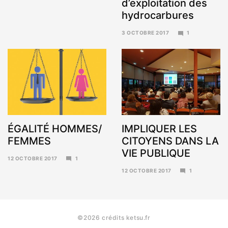
d’exploitation des
hydrocarbures
3 OCTOBRE 2017
1
6
NOVEMBRE
2017
ÉGALITÉ HOMMES/
IMPLIQUER LES
FEMMES
CITOYENS DANS LA
VIE PUBLIQUE
12 OCTOBRE 2017
1
6
12 OCTOBRE 2017
1
NOVEMBRE
6
2017
NOVEMBRE
2017
©2026 crédits ketsu.fr