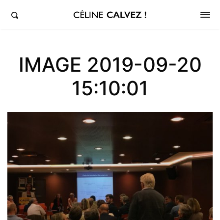
éline Calvez, députée de la 5ème circonscription des Hauts-de-Seine et Clichy-Levallois
IMAGE 2019-09-20
15:10:01