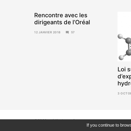
Rencontre avec les
dirigeants de l’Oréal
12 JANVIER 2018
57
15
JANVIER
2018
Loi s
d’ex
hydr
3 OCTO
6
NOVEMB
2017
©2026 crédits ketsu.fr
If you continue to brows