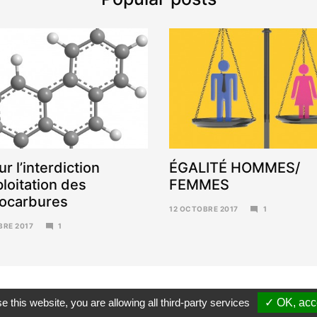
ur l’interdiction
ÉGALITÉ HOMMES/
ploitation des
FEMMES
ocarbures
12 OCTOBRE 2017
1
6
BRE 2017
1
NOVEMBRE
2017
RE
e this website, you are allowing all third-party services
✓ OK, acce