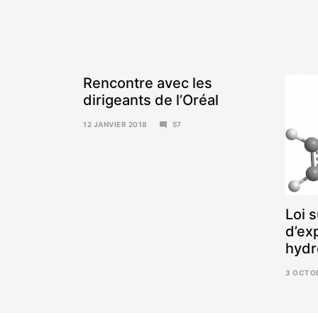
Rencontre avec les
dirigeants de l’Oréal
12 JANVIER 2018
57
15
JANVIER
2018
Loi s
d’ex
hydr
3 OCTO
6
NOVEMB
2017