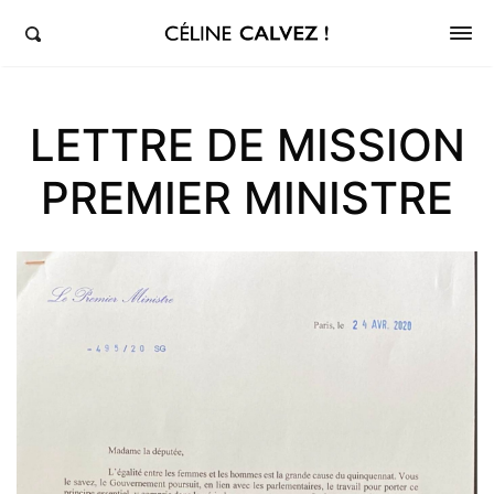
éline Calvez, députée de la 5ème circonscription des Hauts-de-Seine et Clichy-Levallois
LETTRE DE MISSION
PREMIER MINISTRE