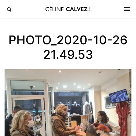
éline Calvez, députée de la 5ème circonscription des Hauts-de-Seine et Clichy-Levallois
PHOTO_2020-10-26
21.49.53