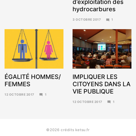
d’exploitation des
hydrocarbures
3 OCTOBRE 2017
1
6
NOVEMBRE
2017
ÉGALITÉ HOMMES/
IMPLIQUER LES
FEMMES
CITOYENS DANS LA
VIE PUBLIQUE
12 OCTOBRE 2017
1
6
12 OCTOBRE 2017
1
NOVEMBRE
6
2017
NOVEMBRE
2017
©2026 crédits ketsu.fr