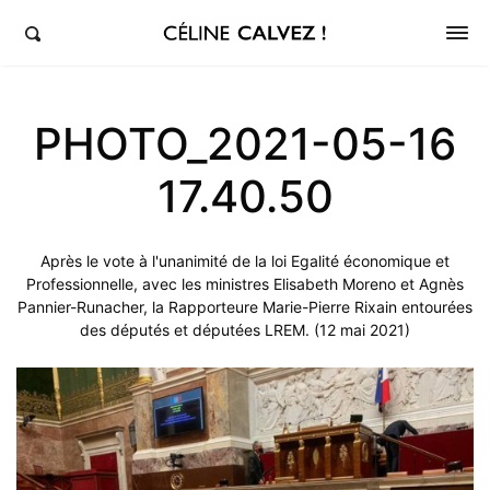
éline Calvez, députée de la 5ème circonscription des Hauts-de-Seine et Clichy-Levallois
PHOTO_2021-05-16
17.40.50
Après le vote à l'unanimité de la loi Egalité économique et
Professionnelle, avec les ministres Elisabeth Moreno et Agnès
Pannier-Runacher, la Rapporteure Marie-Pierre Rixain entourées
des députés et députées LREM. (12 mai 2021)