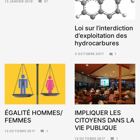
12 JANVIER 2018
57
15
JANVIER
2018
Loi sur l’interdiction
d’exploitation des
hydrocarbures
3 OCTOBRE 2017
1
6
NOVEMBRE
2017
ÉGALITÉ HOMMES/
IMPLIQUER LES
FEMMES
CITOYENS DANS LA
VIE PUBLIQUE
12 OCTOBRE 2017
1
6
12 OCTOBRE 2017
1
NOVEMBRE