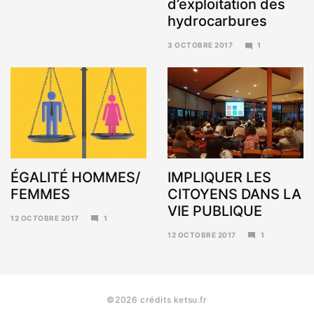
d’exploitation des
hydrocarbures
3 OCTOBRE 2017
1
6
NOVEMBRE
2017
ÉGALITÉ HOMMES/
IMPLIQUER LES
FEMMES
CITOYENS DANS LA
VIE PUBLIQUE
12 OCTOBRE 2017
1
6
12 OCTOBRE 2017
1
NOVEMBRE
6
2017
NOVEMBRE
2017
©2026 crédits ketsu.fr