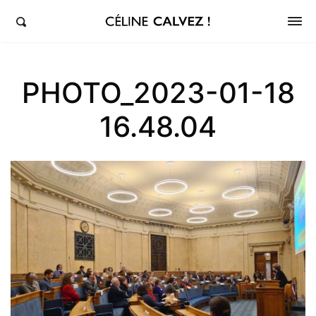
éline Calvez, députée de la 5ème circonscription des Hauts-de-Seine et Clichy-Levallois
PHOTO_2023-01-18
16.48.04