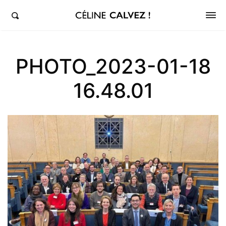
éline Calvez, députée de la 5ème circonscription des Hauts-de-Seine et Clichy-Levallois
PHOTO_2023-01-18
16.48.01