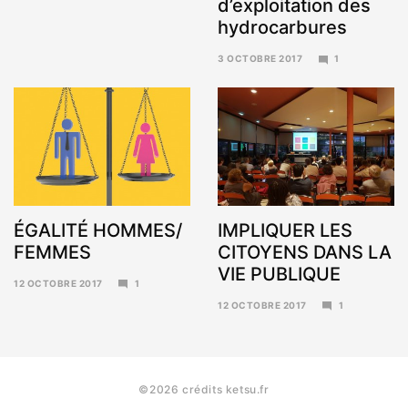
d’exploitation des
hydrocarbures
3 OCTOBRE 2017
1
6
NOVEMBRE
2017
ÉGALITÉ HOMMES/
IMPLIQUER LES
FEMMES
CITOYENS DANS LA
VIE PUBLIQUE
12 OCTOBRE 2017
1
6
12 OCTOBRE 2017
1
NOVEMBRE
6
2017
NOVEMBRE
2017
©2026 crédits ketsu.fr