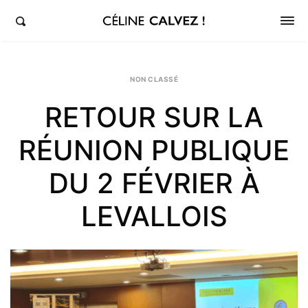
éline Calvez, députée de la 5ème circonscription des Hauts-de-Seine et Clichy-Levallois
NON CLASSÉ
RETOUR SUR LA
RÉUNION PUBLIQUE
DU 2 FÉVRIER À
LEVALLOIS
Sh
th
po