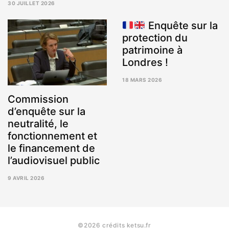
30 JUILLET 2026
5
AOÛT
Enquête sur la
2026
protection du
patrimoine à
Londres !
18 MARS 2026
Commission
d’enquête sur la
neutralité, le
fonctionnement et
le financement de
l’audiovisuel public
9 AVRIL 2026
9
AVRIL
2026
©2026 crédits ketsu.fr