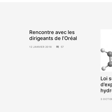
Rencontre avec les
dirigeants de l’Oréal
12 JANVIER 2018
57
15
JANVIER
2018
Loi s
d’ex
hydr
3 OCTO
6
NOVEMB
2017