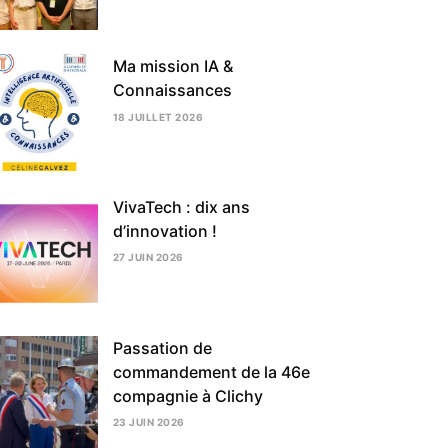
AOÛT
2026
Ma mission IA &
Connaissances
18 JUILLET 2026
24
JUILLET
2026
VivaTech : dix ans
d’innovation !
27 JUIN 2026
3
AOÛT
2026
Passation de
commandement de la 46e
compagnie à Clichy
23 JUIN 2026
3