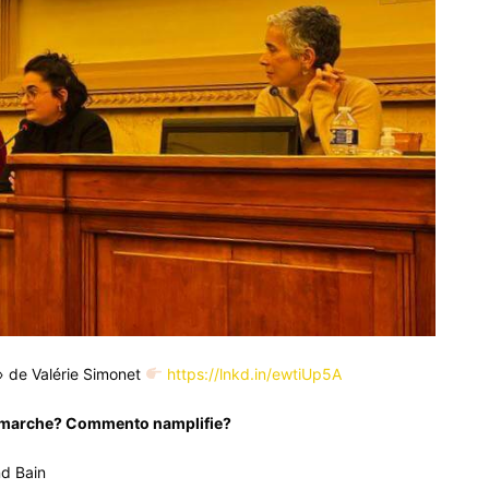
» de Valérie Simonet
https://lnkd.in/ewtiUp5A
 amarche? Commento namplifie?
nd Bain