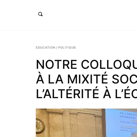
éline Calvez, députée de la 5ème circonscription des Hauts-de-Seine et Clichy-Levallois
EDUCATION
/
POLITIQUE
NOTRE COLLOQUE
À LA MIXITÉ SO
L’ALTÉRITÉ À L’É