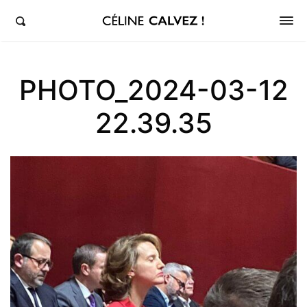
éline Calvez, députée de la 5ème circonscription des Hauts-de-Seine et Clichy-Levallois
PHOTO_2024-03-12
22.39.35