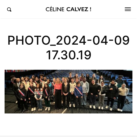
éline Calvez, députée de la 5ème circonscription des Hauts-de-Seine et Clichy-Levallois
PHOTO_2024-04-09
17.30.19