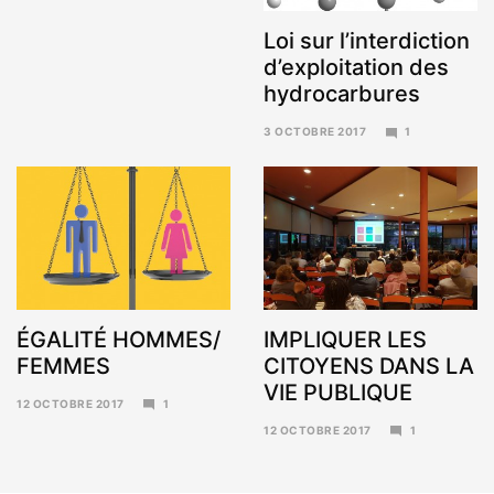
Loi sur l’interdiction
d’exploitation des
hydrocarbures
3 OCTOBRE 2017
1
6
NOVEMBRE
2017
ÉGALITÉ HOMMES/
IMPLIQUER LES
FEMMES
CITOYENS DANS LA
VIE PUBLIQUE
12 OCTOBRE 2017
1
6
12 OCTOBRE 2017
1
NOVEMBRE
6
2017
NOVEMBRE
2017