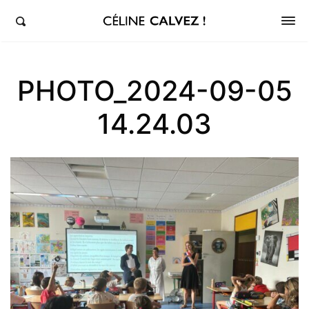
éline Calvez, députée de la 5ème circonscription des Hauts-de-Seine et Clichy-Levallois
PHOTO_2024-09-05
14.24.03