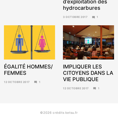
d’exploitation des
hydrocarbures
3 OCTOBRE 2017
1
6
NOVEMBRE
2017
ÉGALITÉ HOMMES/
IMPLIQUER LES
FEMMES
CITOYENS DANS LA
VIE PUBLIQUE
12 OCTOBRE 2017
1
6
12 OCTOBRE 2017
1
NOVEMBRE
6
2017
NOVEMBRE
2017
©2026 crédits ketsu.fr