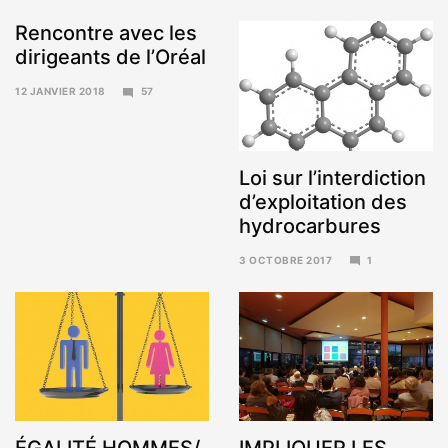
Rencontre avec les
dirigeants de l’Oréal
12 JANVIER 2018
57
15
JANVIER
2018
Loi sur l’interdiction
d’exploitation des
hydrocarbures
3 OCTOBRE 2017
1
6
NOVEMBRE
2017
ÉGALITÉ HOMMES/
IMPLIQUER LES