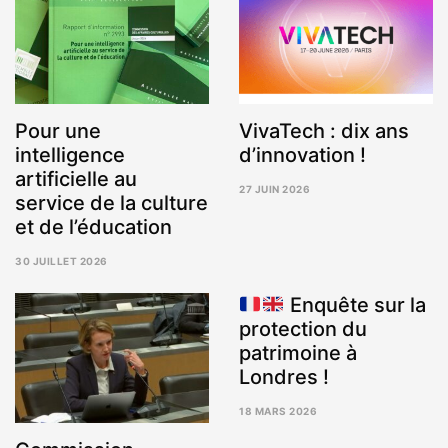
Pour une
VivaTech : dix ans
intelligence
d’innovation !
artificielle au
27 JUIN 2026
service de la culture
3
AOÛT
et de l’éducation
2026
30 JUILLET 2026
5
AOÛT
Enquête sur la
2026
protection du
patrimoine à
Londres !
18 MARS 2026