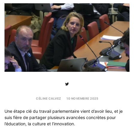
Sh
th
po
CÉLINE CALVEZ
10 NOVEMBRE 2025
Une étape clé du travail parlementaire vient d’avoir lieu, et je
suis fière de partager plusieurs avancées concrètes pour
l’éducation, la culture et l’innovation.