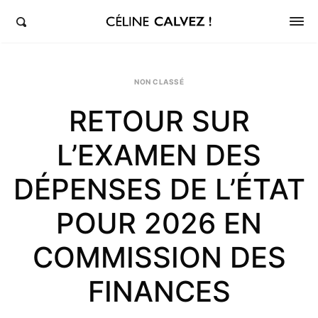
éline Calvez, députée de la 5ème circonscription des Hauts-de-Seine et Clichy-Levallois
NON CLASSÉ
RETOUR SUR
L’EXAMEN DES
DÉPENSES DE L’ÉTAT
POUR 2026 EN
COMMISSION DES
FINANCES