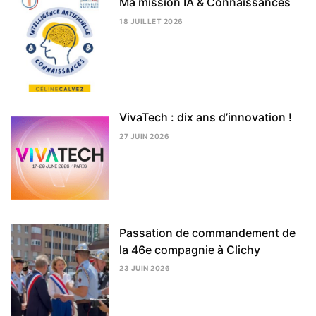
Ma mission IA & Connaissances
18 JUILLET 2026
24
JUILLET
2026
VivaTech : dix ans d’innovation !
27 JUIN 2026
3
AOÛT
2026
Passation de commandement de
la 46e compagnie à Clichy
23 JUIN 2026
3
AOÛT
2026