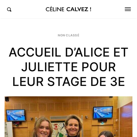
éline Calvez, députée de la 5ème circonscription des Hauts-de-Seine et Clichy-Levallois
NON CLASSÉ
ACCUEIL D’ALICE ET
JULIETTE POUR
LEUR STAGE DE 3E
Sh
th
po