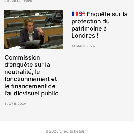
30 JUILLET 2026
5
AOÛT
Enquête sur la
2026
protection du
patrimoine à
Londres !
18 MARS 2026
Commission
d’enquête sur la
neutralité, le
fonctionnement et
le financement de
l’audiovisuel public
9 AVRIL 2026
9
AVRIL
2026
©2026 crédits ketsu.fr