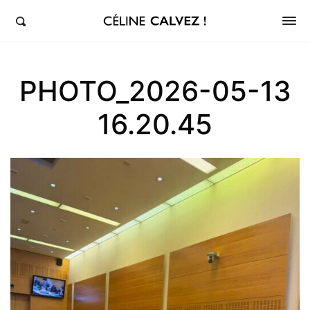
éline Calvez, députée de la 5ème circonscription des Hauts-de-Seine et Clichy-Levallois
PHOTO_2026-05-13
16.20.45