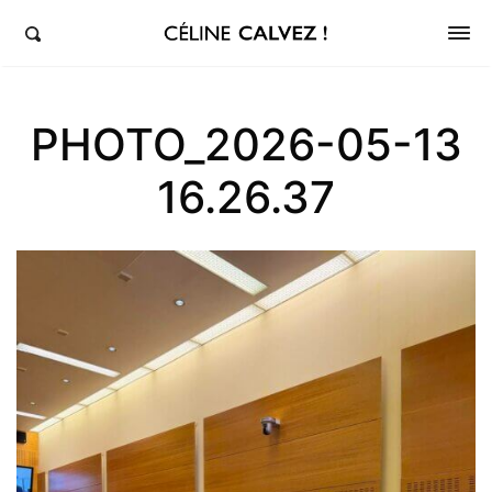
éline Calvez, députée de la 5ème circonscription des Hauts-de-Seine et Clichy-Levallois
PHOTO_2026-05-13
16.26.37