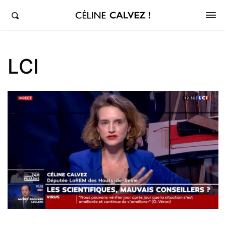
éline Calvez, députée de la 5ème circonscription des Hauts-de-Seine et Clichy-Levallois
LCI