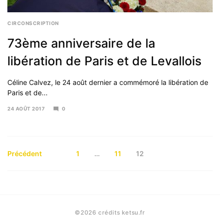
CIRCONSCRIPTION
73ème anniversaire de la
libération de Paris et de Levallois
Céline Calvez, le 24 août dernier a commémoré la libération de
Paris et de...
24 AOÛT 2017
0
6
NOVEMBRE
2017
Navigation
Précédent
1
…
11
12
des
articles
©2026 crédits ketsu.fr