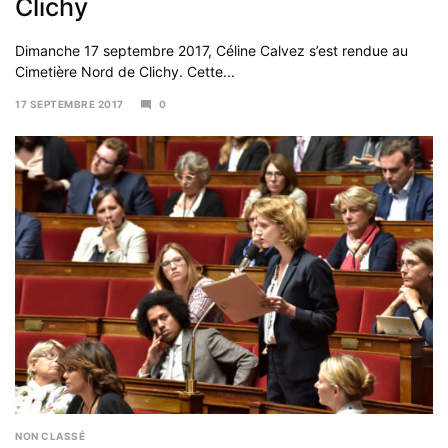
Clichy
Dimanche 17 septembre 2017, Céline Calvez s’est rendue au
Cimetière Nord de Clichy. Cette...
17 SEPTEMBRE 2017
0
6
NOVEMBRE
2017
NON CLASSÉ