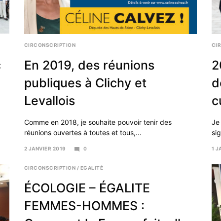
CIRCONSCRIPTION
CI
c
En 2019, des réunions
2
publiques à Clichy et
d
Levallois
c
Comme en 2018, je souhaite pouvoir tenir des
Je
réunions ouvertes à toutes et tous,...
sig
2 JANVIER 2019
0
1 J
2
16
JANVIER
AVR
CIRCONSCRIPTION
/
EGALITÉ
2019
20
ÉCOLOGIE – ÉGALITE
FEMMES-HOMMES :