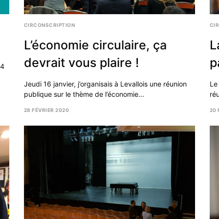
CIRCONSCRIPTION
CI
L’économie circulaire, ça
L
devrait vous plaire !
p
,4
Jeudi 16 janvier, j’organisais à Levallois une réunion
Le
publique sur le thème de l’économie...
ré
28 FÉVRIER 2020
20
8
DÉ
20