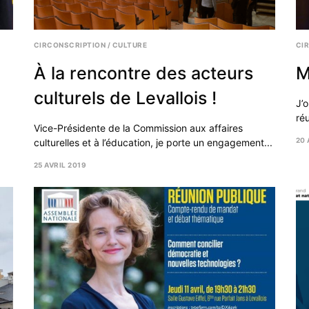
CIRCONSCRIPTION
/
CULTURE
CI
À la rencontre des acteurs
M
culturels de Levallois !
J’o
ré
Vice-Présidente de la Commission aux affaires
20 
culturelles et à l’éducation, je porte un engagement...
20
AVR
25 AVRIL 2019
20
25
AVRIL
2019