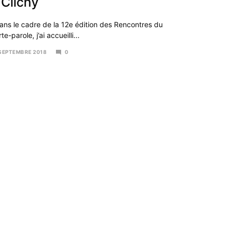
 Clichy
ns le cadre de la 12e édition des Rencontres du
te-parole, j’ai accueilli...
 SEPTEMBRE 2018
0
VEMBRE
18