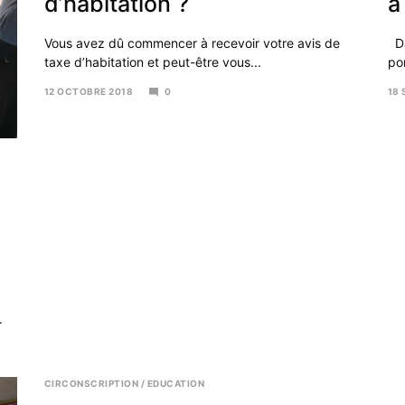
d’habitation ?
à
Vous avez dû commencer à recevoir votre avis de
Da
taxe d’habitation et peut-être vous...
por
12 OCTOBRE 2018
0
18
15
27
OCTOBRE
NO
2018
20
.
CIRCONSCRIPTION
/
EDUCATION