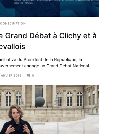
RCONSCRIPTION
e Grand Débat à Clichy et à
evallois
’initiative du Président de la République, le
uvernement engage un Grand Débat National...
JANVIER 2019
0
VIER
19