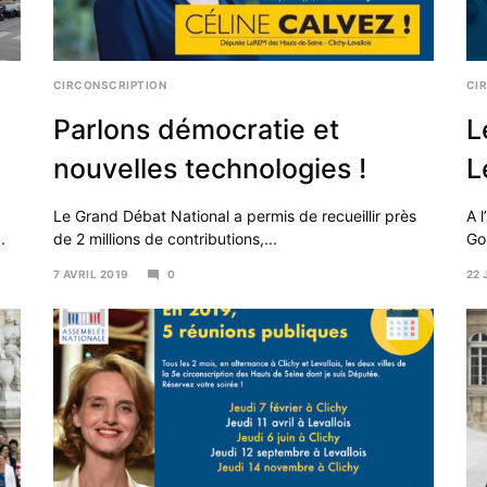
CIRCONSCRIPTION
CI
Parlons démocratie et
L
nouvelles technologies !
L
Le Grand Débat National a permis de recueillir près
A l
.
de 2 millions de contributions,...
Go
7 AVRIL 2019
0
22 
16
28
AVRIL
JAN
2019
20