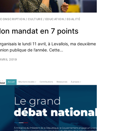
RCONSCRIPTION
/
CULTURE
/
EDUCATION
/
EGALITÉ
on mandat en 7 points
rganisais le lundi 11 avril, à Levallois, ma deuxième
union publique de l’année. Cette...
AVRIL 2019
IL
19