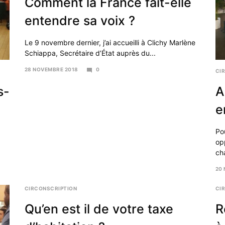
Comment la France fait-elle
entendre sa voix ?
Le 9 novembre dernier, j’ai accueilli à Clichy Marlène
Schiappa, Secrétaire d’État auprès du...
28 NOVEMBRE 2018
0
CI
29
NOVEMBRE
s-
A
2018
e
Po
op
ch
20
28
NO
CIRCONSCRIPTION
CI
20
Qu’en est il de votre taxe
R